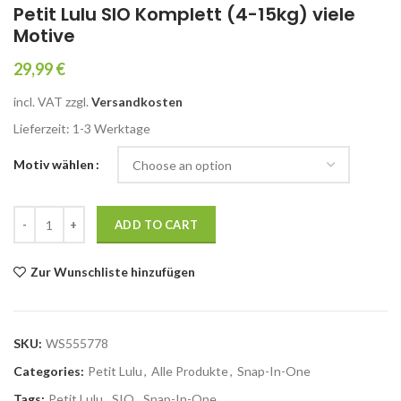
Petit Lulu SIO Komplett (4-15kg) viele
Motive
29,99
€
incl. VAT
zzgl.
Versandkosten
Lieferzeit: 1-3 Werk­ta­ge
Motiv wählen
Petit Lulu SIO Komplett (4-15kg) viele Motive quantity
ADD TO CART
Zur Wunschliste hinzufügen
SKU:
WS555778
Categories:
Petit Lulu
,
Alle Produkte
,
Snap-In-One
Tags:
Petit Lulu
,
SIO
,
Snap-In-One