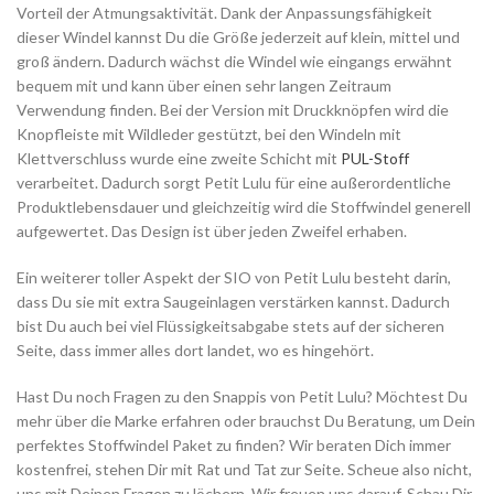
Vorteil der Atmungsaktivität. Dank der Anpassungsfähigkeit
dieser Windel kannst Du die Größe jederzeit auf klein, mittel und
groß ändern. Dadurch wächst die Windel wie eingangs erwähnt
bequem mit und kann über einen sehr langen Zeitraum
Verwendung finden. Bei der Version mit Druckknöpfen wird die
Knopfleiste mit Wildleder gestützt, bei den Windeln mit
Klettverschluss wurde eine zweite Schicht mit
PUL-Stoff
verarbeitet. Dadurch sorgt Petit Lulu für eine außerordentliche
Produktlebensdauer und gleichzeitig wird die Stoffwindel generell
aufgewertet. Das Design ist über jeden Zweifel erhaben.
Ein weiterer toller Aspekt der SIO von Petit Lulu besteht darin,
dass Du sie mit extra Saugeinlagen verstärken kannst. Dadurch
bist Du auch bei viel Flüssigkeitsabgabe stets auf der sicheren
Seite, dass immer alles dort landet, wo es hingehört.
Hast Du noch Fragen zu den Snappis von Petit Lulu? Möchtest Du
mehr über die Marke erfahren oder brauchst Du Beratung, um Dein
perfektes Stoffwindel Paket zu finden? Wir beraten Dich immer
kostenfrei, stehen Dir mit Rat und Tat zur Seite. Scheue also nicht,
uns mit Deinen Fragen zu löchern. Wir freuen uns darauf. Schau Dir