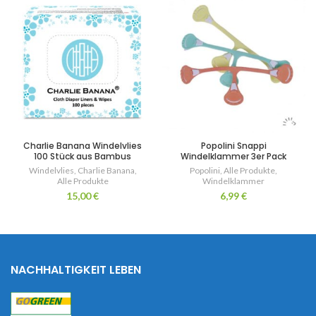
Charlie Banana Windelvlies
Popolini Snappi
100 Stück aus Bambus
Windelklammer 3er Pack
Windelvlies
,
Charlie Banana
,
Popolini
,
Alle Produkte
,
Alle Produkte
Windelklammer
15,00
€
6,99
€
NACHHALTIGKEIT LEBEN