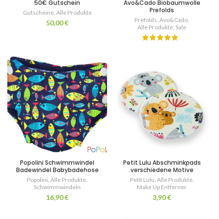
50€ Gutschein
Avo&Cado Biobaumwolle
Prefolds
Gutscheine
,
Alle Produkte
Prefolds
,
Avo&Cado
,
50,00
€
Alle Produkte
,
Sale
Popolini Schwimmwindel
Petit Lulu Abschminkpads
Badewindel Babybadehose
verschiedene Motive
Popolini
,
Alle Produkte
,
Petit Lulu
,
Alle Produkte
,
Schwimmwindeln
Make Up Entferner
16,90
€
3,90
€