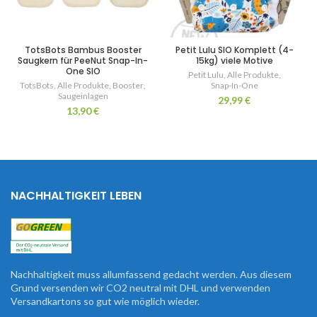
TotsBots Bambus Booster
Petit Lulu SIO Komplett (4-
Saugkern für PeeNut Snap-In-
15kg) viele Motive
One SIO
Petit Lulu
,
Alle Produkte
,
TotsBots
,
Alle Produkte
,
Booster
,
Snap-In-One
Saugeinlagen
29,99
€
13,90
€
NACHHALTIGKEIT LEBEN
Nachhaltigkeit muss allumfassend gedacht werden. Aus diesem
Grund versenden wir CO2 neutral mit DHL und verwenden
Versandkartons so gut wie möglich wieder.