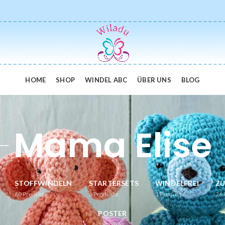
HOME
SHOP
WINDEL ABC
ÜBER UNS
BLOG
Mama Elise
STOFFWINDELN
STARTERSETS
WINDELFREI
Z
60
Produkte
6
Produkte
1
Produkt
26
POSTER
1
Produkt