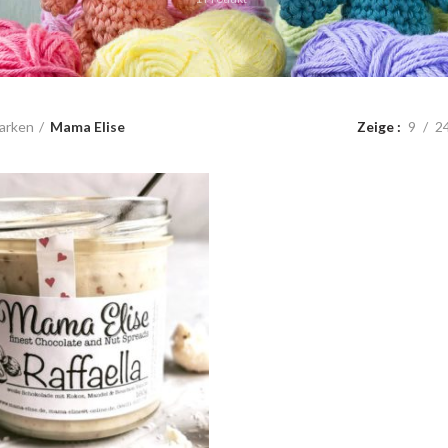
arken
Mama Elise
Zeige
9
2