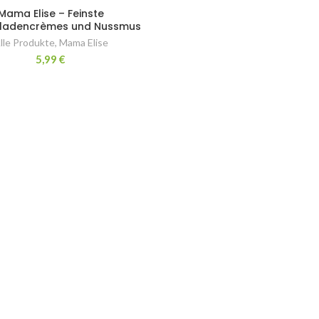
Mama Elise – Feinste
ladencrèmes und Nussmus
lle Produkte
,
Mama Elise
5,99
€