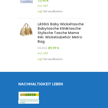
15,90
€
incl. VAT
zzgl.
Versandkosten
LÄSSIG Baby Wickeltasche
Babytasche Kliniktasche
Stylische Tasche Mama
inkl. Wickelzubehör Metro
Bag
89,99
€
99,99
€
incl. VAT
zzgl.
Versandkosten
NACHHALTIGKEIT LEBEN