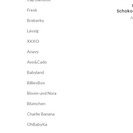
Fresk
Schoko
A
Breberky
Lässig
XKKO
Anavy
Avo&Cado
Babyland
BilliesBox
Bloom und Nora
Blümchen
Charlie Banana
OhBabyKa