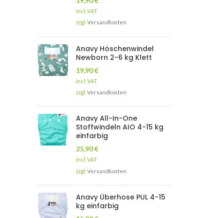
19,90
€
incl. VAT
zzgl.
Versandkosten
Anavy Höschenwindel
Newborn 2-6 kg Klett
19,90
€
incl. VAT
zzgl.
Versandkosten
Anavy All-In-One
Stoffwindeln AIO 4-15 kg
einfarbig
25,90
€
incl. VAT
zzgl.
Versandkosten
Anavy Überhose PUL 4-15
kg einfarbig