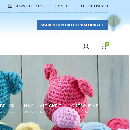
NEWSLETTER + 2,50€
KONTAKT
HÄUFIGE FRAGEN
SPARE 5 EURO BEI DEINEM EINKAUF
0
UBEHÖR
NACHHALTIGKEIT
GUTSCHEINE
Produkte
48
Produkte
3
Produkte