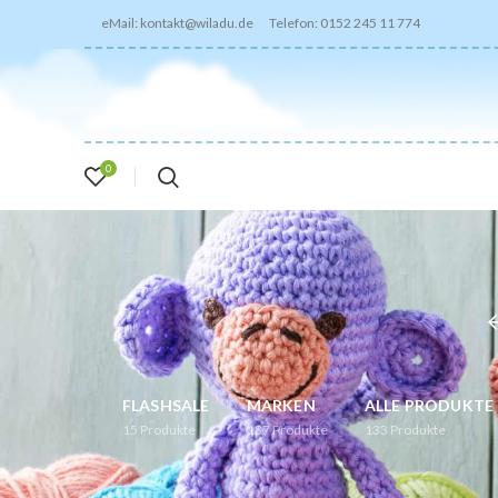
eMail: kontakt@wiladu.de Telefon: 0152 245 11 774
0
FLASHSALE
MARKEN
ALLE PRODUKTE
15
Produkte
137
Produkte
133
Produkte