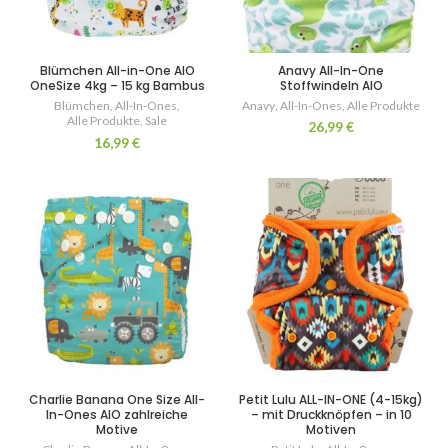
Blümchen All-in-One AIO
Anavy All-In-One
OneSize 4kg – 15 kg Bambus
Stoffwindeln AIO
Blümchen
,
All-In-Ones
,
Anavy
,
All-In-Ones
,
Alle Produkte
Alle Produkte
,
Sale
26,99
€
16,99
€
Charlie Banana One Size All-
Petit Lulu ALL-IN-ONE (4-15kg)
In-Ones AIO zahlreiche
– mit Druckknöpfen – in 10
Motive
Motiven