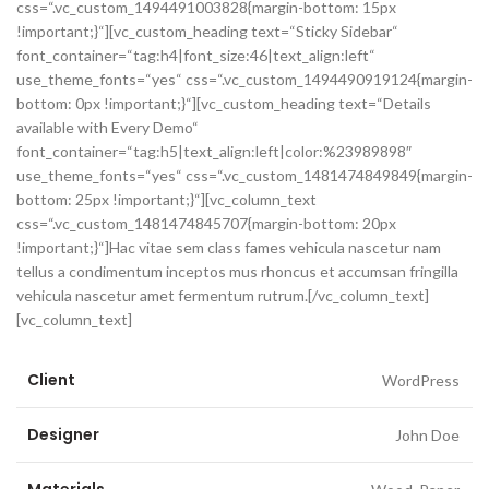
css=“.vc_custom_1494491003828{margin-bottom: 15px
!important;}“][vc_custom_heading text=“Sticky Sidebar“
font_container=“tag:h4|font_size:46|text_align:left“
use_theme_fonts=“yes“ css=“.vc_custom_1494490919124{margin-
bottom: 0px !important;}“][vc_custom_heading text=“Details
available with Every Demo“
font_container=“tag:h5|text_align:left|color:%23989898″
use_theme_fonts=“yes“ css=“.vc_custom_1481474849849{margin-
bottom: 25px !important;}“][vc_column_text
css=“.vc_custom_1481474845707{margin-bottom: 20px
!important;}“]Hac vitae sem class fames vehicula nascetur nam
tellus a condimentum inceptos mus rhoncus et accumsan fringilla
vehicula nascetur amet fermentum rutrum.[/vc_column_text]
[vc_column_text]
Client
WordPress
Designer
John Doe