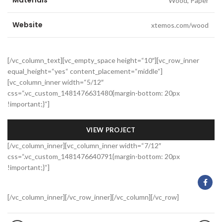
Materials
Wood, Paper
Website
xtemos.com/wood
[/vc_column_text][vc_empty_space height=“10″][vc_row_inner
equal_height=“yes“ content_placement=“middle“]
[vc_column_inner width=“5/12″
css=“.vc_custom_1481476631480{margin-bottom: 20px
!important;}“]
VIEW PROJECT
[/vc_column_inner][vc_column_inner width=“7/12″
css=“.vc_custom_1481476640791{margin-bottom: 20px
!important;}“]
[/vc_column_inner][/vc_row_inner][/vc_column][/vc_row]