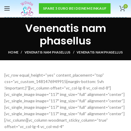
0
SPARE 5 EURO BEI DEINEM EINKAUF
Venenatis nam
phasellus
HOME
VENENATIS NAM PHASELLUS
VENENATIS NAM PHASELLUS
[vc_row equal_height=“yes“ content_placement=“top“
css=“.vc_custom_1481476949915{margin-bottom: 5vh
!important;}“][vc_column offset=“vc_col-lg-8 vc_col-md-8″]
[vc_single_image image=“117″ img_size=“full“ alignment=“center“]
[vc_single_image image=“117″ img_size=“full“ alignment=“center“]
[vc_single_image image=“117″ img_size=“full“ alignment=“center“]
[vc_single_image image=“117″ img_size=“full“ alignment=“center“]
[/vc_column][vc_column woodmart_sticky_column=“true“
offset=“vc_col-lg-4 vc_col-md-4″