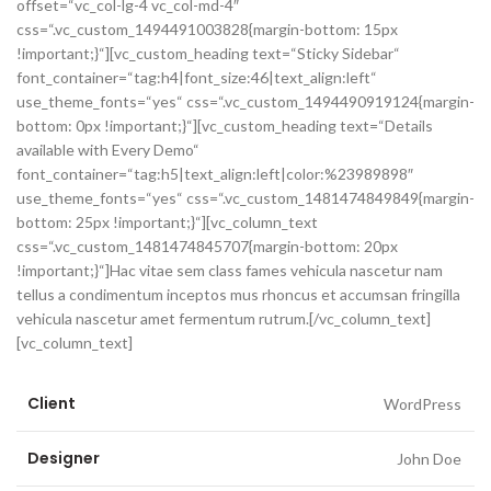
offset=“vc_col-lg-4 vc_col-md-4″
css=“.vc_custom_1494491003828{margin-bottom: 15px
!important;}“][vc_custom_heading text=“Sticky Sidebar“
font_container=“tag:h4|font_size:46|text_align:left“
use_theme_fonts=“yes“ css=“.vc_custom_1494490919124{margin-
bottom: 0px !important;}“][vc_custom_heading text=“Details
available with Every Demo“
font_container=“tag:h5|text_align:left|color:%23989898″
use_theme_fonts=“yes“ css=“.vc_custom_1481474849849{margin-
bottom: 25px !important;}“][vc_column_text
css=“.vc_custom_1481474845707{margin-bottom: 20px
!important;}“]Hac vitae sem class fames vehicula nascetur nam
tellus a condimentum inceptos mus rhoncus et accumsan fringilla
vehicula nascetur amet fermentum rutrum.[/vc_column_text]
[vc_column_text]
Client
WordPress
Designer
John Doe