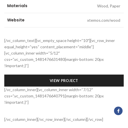
Materials
Wood, Paper
Website
xtemos.com/wood
[/vc_column_text][vc_empty_space height=“10″][vc_row_inner
equal_height=“yes“ content_placement=“middle“]
[vc_column_inner width=“5/12″
css=“.vc_custom_1481476631480{margin-bottom: 20px
!important;}“]
VIEW PROJECT
[/vc_column_inner][vc_column_inner width=“7/12″
css=“.vc_custom_1481476640791{margin-bottom: 20px
!important;}“]
[/vc_column_inner][/vc_row_inner][/vc_column][/vc_row]