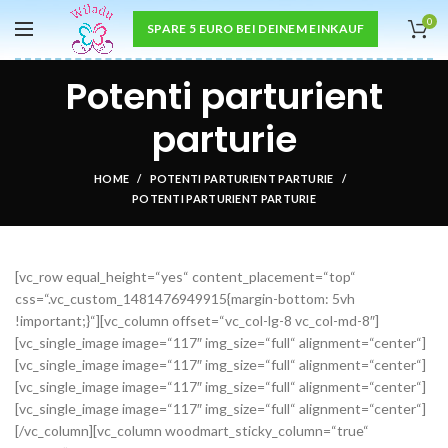
0
SPARE 5 EURO BEI DEINEM EINKAUF
Potenti parturient
parturie
HOME
POTENTI PARTURIENT PARTURIE
POTENTI PARTURIENT PARTURIE
[vc_row equal_height=“yes“ content_placement=“top“
css=“.vc_custom_1481476949915{margin-bottom: 5vh
!important;}“][vc_column offset=“vc_col-lg-8 vc_col-md-8″]
[vc_single_image image=“117″ img_size=“full“ alignment=“center“]
[vc_single_image image=“117″ img_size=“full“ alignment=“center“]
[vc_single_image image=“117″ img_size=“full“ alignment=“center“]
[vc_single_image image=“117″ img_size=“full“ alignment=“center“]
[/vc_column][vc_column woodmart_sticky_column=“true“