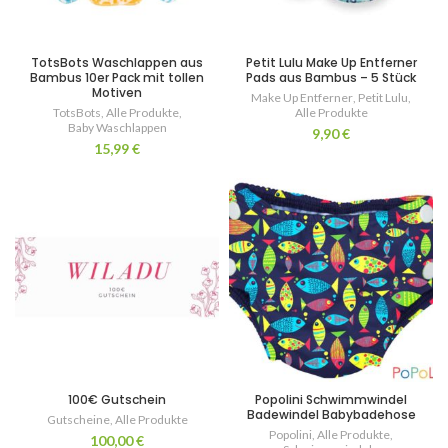
TotsBots Waschlappen aus
Petit Lulu Make Up Entferner
Bambus 10er Pack mit tollen
Pads aus Bambus – 5 Stück
Motiven
Make Up Entferner
,
Petit Lulu
,
TotsBots
,
Alle Produkte
,
Alle Produkte
Baby Waschlappen
9,90
€
15,99
€
100€ Gutschein
Popolini Schwimmwindel
Badewindel Babybadehose
Gutscheine
,
Alle Produkte
Popolini
,
Alle Produkte
,
100,00
€