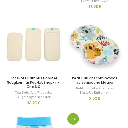
Schwimmwindeln
16,90
€
TotsBots Bambus Booster
Petit Lulu Abschminkpads
Saugkern für PeeNut Snap-In-
verschiedene Motive
One SIO
Petit Lulu
,
Alle Produkte
,
TotsBots
,
Alle Produkte
,
Make Up Entferner
Saugeinlagen
,
Booster
3,90
€
13,90
€
-8%