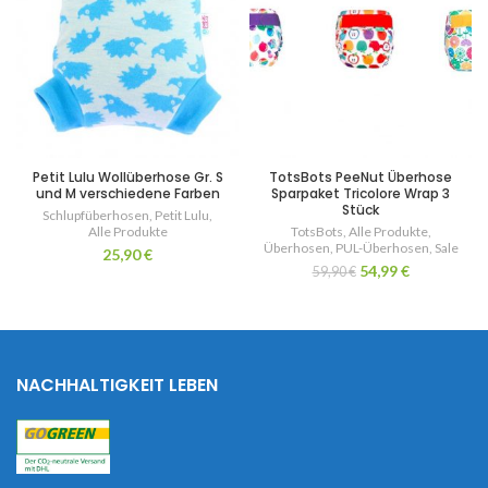
Petit Lulu Wollüberhose Gr. S
TotsBots PeeNut Überhose
und M verschiedene Farben
Sparpaket Tricolore Wrap 3
Stück
Schlupfüberhosen
,
Petit Lulu
,
Alle Produkte
TotsBots
,
Alle Produkte
,
Überhosen
,
PUL-Überhosen
,
Sale
25,90
€
54,99
€
59,90
€
NACHHALTIGKEIT LEBEN