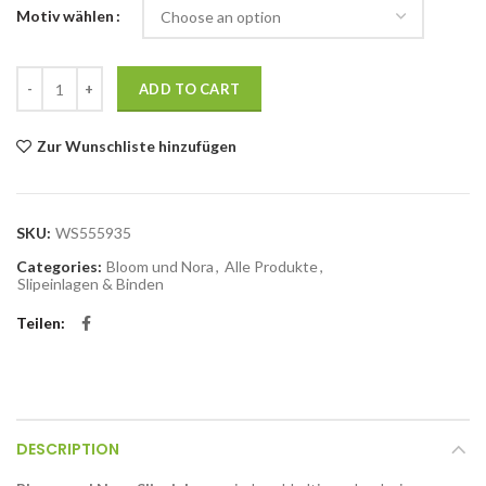
Motiv wählen
Bloom und Nora Slipeinlagen 3 Stück quantity
ADD TO CART
Zur Wunschliste hinzufügen
SKU:
WS555935
Categories:
Bloom und Nora
,
Alle Produkte
,
Slipeinlagen & Binden
Teilen
DESCRIPTION