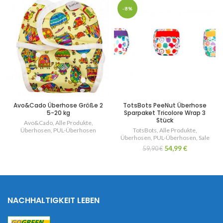
-8%
Avo&Cado Überhose Größe 2
TotsBots PeeNut Überhose
5-20 kg
Sparpaket Tricolore Wrap 3
Stück
Avo&Cado
,
Alle Produkte
,
Überhosen
,
PUL-Überhosen
TotsBots
,
Alle Produkte
,
Überhosen
,
PUL-Überhosen
,
Sale
54,99
€
59,90
€
NACHHALTIGKEIT LEBEN