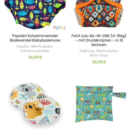
Popolini Schwimmwindel
Petit Lulu ALL-IN-ONE (4-15kg)
Badewindel Babybadehose
– mit Druckknöpfen – in 10
Motiven
Popolini
,
Alle Produkte
,
Schwimmwindeln
Petit Lulu
,
Alle Produkte
,
All-In-Ones
16,90
€
26,90
€