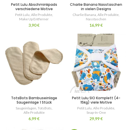
Petit Lulu Abschminkpads
Charlie Banana Nasstaschen
verschiedene Motive
in vielen Designs
Petit Lulu
,
Alle Produkte
,
Charlie Banana
,
Alle Produkte
,
Make Up Entferner
Nasstaschen
3,90
€
16,99
€
TotsBots Bambuseinlage
Petit Lulu SIO Komplett (4-
Saugeinlage 1 Stück
15kg) viele Motive
Saugeinlagen
,
TotsBots
,
Petit Lulu
,
Alle Produkte
,
Alle Produkte
Snap-In-One
6,99
€
29,99
€