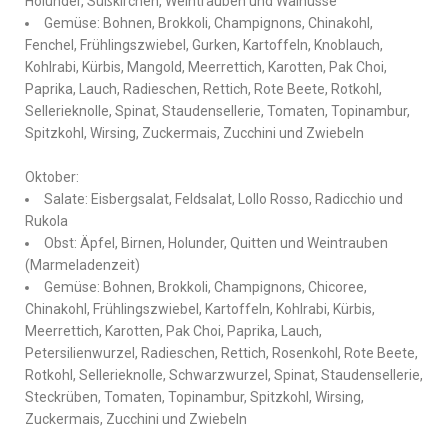
Holunder, Süßkirchen, Weintrauben und Walnüsse
Gemüse: Bohnen, Brokkoli, Champignons, Chinakohl,
Fenchel, Frühlingszwiebel, Gurken, Kartoffeln, Knoblauch,
Kohlrabi, Kürbis, Mangold, Meerrettich, Karotten, Pak Choi,
Paprika, Lauch, Radieschen, Rettich, Rote Beete, Rotkohl,
Sellerieknolle, Spinat, Staudensellerie, Tomaten, Topinambur,
Spitzkohl, Wirsing, Zuckermais, Zucchini und Zwiebeln
Oktober:
Salate: Eisbergsalat, Feldsalat, Lollo Rosso, Radicchio und
Rukola
Obst: Äpfel, Birnen, Holunder, Quitten und Weintrauben
(Marmeladenzeit)
Gemüse: Bohnen, Brokkoli, Champignons, Chicoree,
Chinakohl, Frühlingszwiebel, Kartoffeln, Kohlrabi, Kürbis,
Meerrettich, Karotten, Pak Choi, Paprika, Lauch,
Petersilienwurzel, Radieschen, Rettich, Rosenkohl, Rote Beete,
Rotkohl, Sellerieknolle, Schwarzwurzel, Spinat, Staudensellerie,
Steckrüben, Tomaten, Topinambur, Spitzkohl, Wirsing,
Zuckermais, Zucchini und Zwiebeln