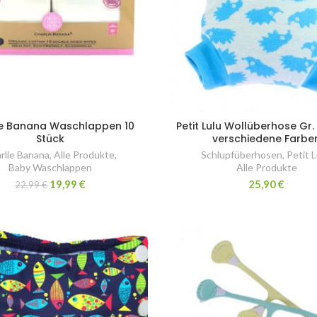
ie Banana Waschlappen 10
Petit Lulu Wollüberhose Gr.
Stück
verschiedene Farbe
rlie Banana
,
Alle Produkte
,
Schlupfüberhosen
,
Petit L
Baby Waschlappen
Alle Produkte
19,99
€
25,90
€
22,99
€