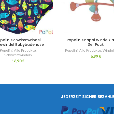
polini Schwimmwindel
Popolini Snappi Windelk
ewindel Babybadehose
3er Pack
Popolini
,
Alle Produkte
,
Popolini
,
Alle Produkte
,
Windel
Schwimmwindeln
6,99
€
16,90
€
JEDERZEIT SICHER BEZAHL