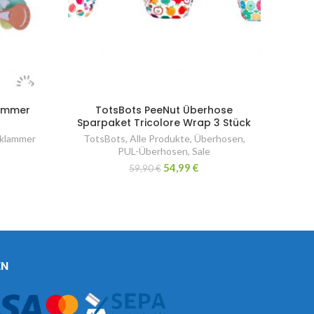
lammer
TotsBots PeeNut Überhose
Sparpaket Tricolore Wrap 3 Stück
klammer
TotsBots
,
Alle Produkte
,
Überhosen
,
PUL-Überhosen
,
Sale
54,99
€
59,90
€
EN