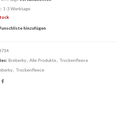
t: 1-3 Werk­ta­ge
stock
unschliste hinzufügen
8734
ies:
Breberky
,
Alle Produkte
,
Trockenfleece
eberky
,
Trockenfleece