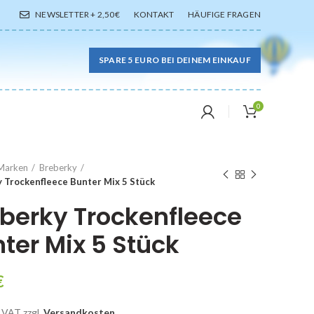
NEWSLETTER + 2,50€
KONTAKT
HÄUFIGE FRAGEN
SPARE 5 EURO BEI DEINEM EINKAUF
0
Marken
Breberky
 Trockenfleece Bunter Mix 5 Stück
berky Trockenfleece
ter Mix 5 Stück
€
% VAT
zzgl.
Versandkosten