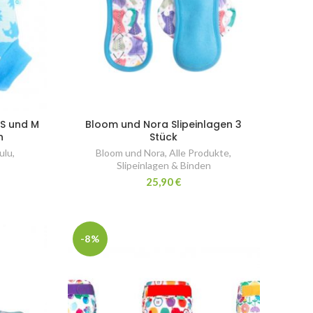
 S und M
Bloom und Nora Slipeinlagen 3
n
Stück
ulu
,
Bloom und Nora
,
Alle Produkte
,
Slipeinlagen & Binden
25,90
€
-8%