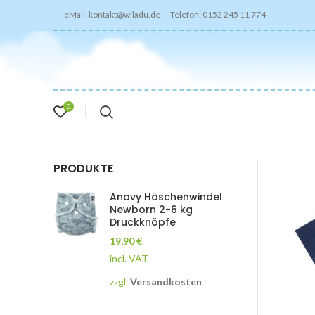
eMail: kontakt@wiladu.de Telefon: 0152 245 11 774
0
PRODUKTE
Anavy Höschenwindel
Newborn 2-6 kg
Druckknöpfe
19,90
€
incl. VAT
zzgl.
Versandkosten