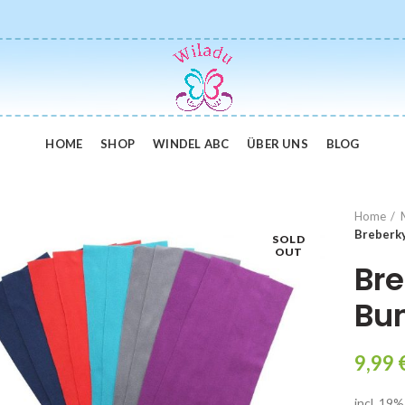
HOME
SHOP
WINDEL ABC
ÜBER UNS
BLOG
Home
Breberky
SOLD
OUT
Bre
Bun
9,99
incl. 19