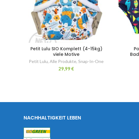
Petit Lulu SIO Komplett (4-15kg)
Po
viele Motive
Bad
Petit Lulu
,
Alle Produkte
,
Snap-In-One
29,99
€
NACHHALTIGKEIT LEBEN