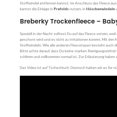
Stoffwindel entfernen kannst. Im Anschluss das Fleece auss
kannst die Einlage in
Prefolds
nutzen, in
Höschenwindeln
u
Breberky Trockenfleece – Bab
Speziell in der Nacht solltest Du auf das Fleece setzen, wei
geschont wird und es nicht zu Irritationen kommt. Mit den 
Stoffwindeln. Wie alle anderen Fleecetypen besteht auch d
Bitte achte darauf, dass Du keine starken Reinigungsmittel
schlimm und vollkommen normal ist. Zur Erläuterung haben w
Das Video ist auf Tschechisch. Dennoch halten wir es für nü