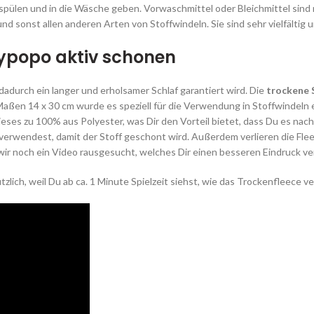
pülen und in die Wäsche geben. Vorwaschmittel oder Bleichmittel sind n
nd sonst allen anderen Arten von Stoffwindeln. Sie sind sehr vielfältig
ypopo aktiv schonen
l dadurch ein langer und erholsamer Schlaf garantiert wird. Die
trockene 
Maßen 14 x 30 cm wurde es speziell für die Verwendung in Stoffwindeln e
ieses zu 100% aus Polyester, was Dir den Vorteil bietet, dass Du es na
 verwendest, damit der Stoff geschont wird. Außerdem verlieren die Fle
ir noch ein Video rausgesucht, welches Dir einen besseren Eindruck ve
tzlich, weil Du ab ca. 1 Minute Spielzeit siehst, wie das Trockenfleece 