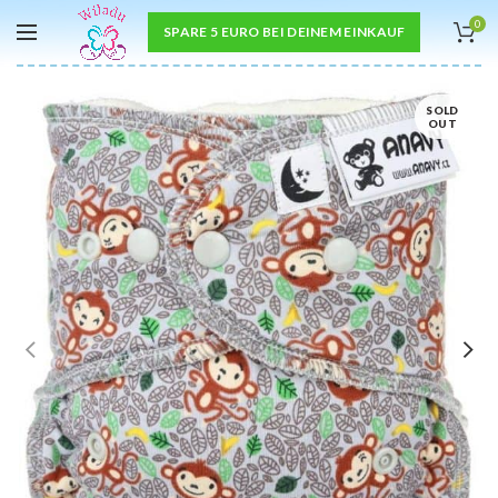
0
SPARE 5 EURO BEI DEINEM EINKAUF
SOLD
OUT