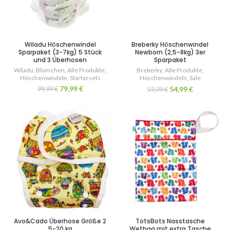
Wiladu Höschenwindel
Breberky Höschenwindel
Sparpaket (3-7kg) 5 Stück
Newborn (2,5-8kg) 3er
und 3 Überhosen
Sparpaket
Wiladu
,
Blümchen
,
Alle Produkte
,
Breberky
,
Alle Produkte
,
Höschenwindeln
,
Startersets
Höschenwindeln
,
Sale
79,99
€
54,99
€
99,99
€
59,99
€
Avo&Cado Überhose Größe 2
TotsBots Nasstasche
5-20 kg
Wetbag mit extra Tasche