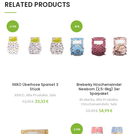
RELATED PRODUCTS
-24%
-8%
XKKO Überhose Sparset 3
Breberky Höschenwindel
Stück
Newborn (2,5-8kg) 3er
Sparpaket
XKKO
,
Alle Produkte
,
Sale
Breberky
,
Alle Produkte
,
33,33
€
43,90
€
Höschenwindeln
,
Sale
54,99
€
59,99
€
-20%