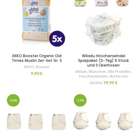
XKKO Booster Organic Old
Wiladu Höschenwindel
Times Muslin 2er-Set Gr. S
Sparpaket (3-7kg) 5 Stück
und 3 Überhosen
XKKO
,
Booster
Wiladu
,
Blümchen
,
Alle Produkte
,
9,90
€
Höschenwindeln
,
Startersets
79,99
€
99,99
€
-10%
-17%