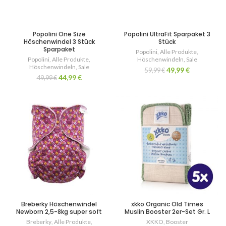
Popolini One Size
Popolini UltraFit Sparpaket 3
Höschenwindel 3 Stück
Stück
Sparpaket
Popolini
,
Alle Produkte
,
Popolini
,
Alle Produkte
,
Höschenwindeln
,
Sale
Höschenwindeln
,
Sale
49,99
€
59,99
€
44,99
€
49,99
€
Breberky Höschenwindel
xkko Organic Old Times
Newborn 2,5-8kg super soft
Muslin Booster 2er-Set Gr. L
Breberky
,
Alle Produkte
,
XKKO
,
Booster