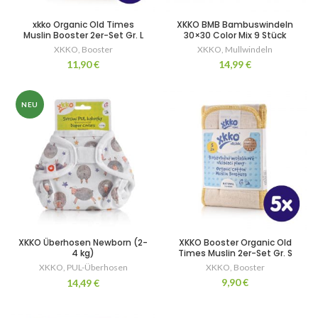
xkko Organic Old Times
XKKO BMB Bambuswindeln
Muslin Booster 2er-Set Gr. L
30×30 Color Mix 9 Stück
XKKO
,
Booster
XKKO
,
Mullwindeln
11,90
€
14,99
€
NEU
XKKO Überhosen Newborn (2-
XKKO Booster Organic Old
4 kg)
Times Muslin 2er-Set Gr. S
XKKO
,
PUL-Überhosen
XKKO
,
Booster
9,90
€
14,49
€