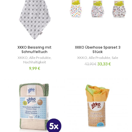
XKKO Beissring mit
XKKO Überhose Sparset 3
Schnuffeltuch
Stück
XKKO
,
Alle Produkte
,
XKKO
,
Alle Produkte
,
Sale
Nachhaltigkeit
33,33
€
43,90
€
9,99
€