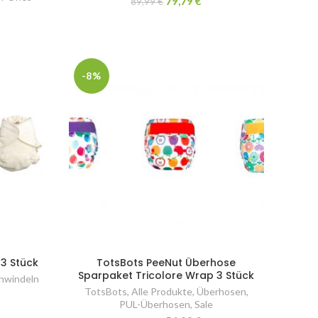
79,79
€
89,99
€
-8%
 3 Stück
TotsBots PeeNut Überhose
Sparpaket Tricolore Wrap 3 Stück
nwindeln
TotsBots
,
Alle Produkte
,
Überhosen
,
PUL-Überhosen
,
Sale