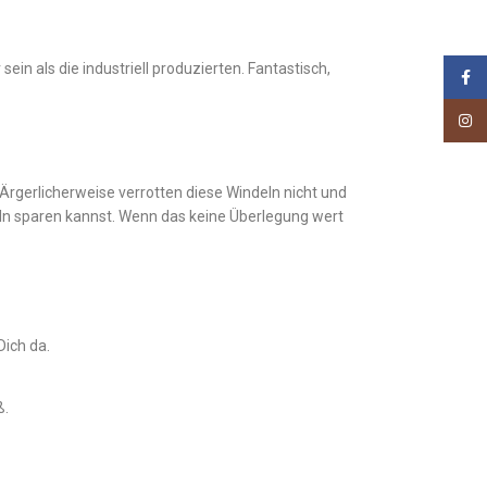
ein als die industriell produzierten. Fantastisch,
Face
Insta
Ärgerlicherweise verrotten diese Windeln nicht und
eln sparen kannst. Wenn das keine Überlegung wert
Dich da.
ß.