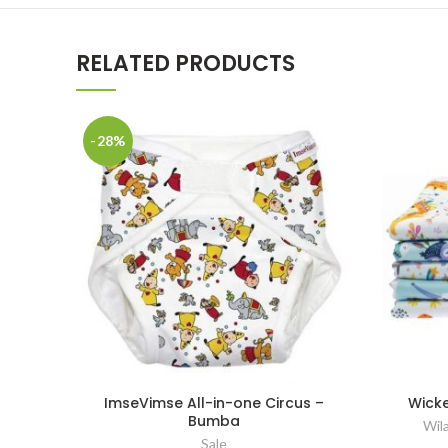
RELATED PRODUCTS
-28%
ImseVimse All-in-one Circus –
Wick
Bumba
Wil
Sale