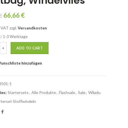
bag, Windelvlies
66,66
€
€
% VAT
zzgl.
Versandkosten
t: 1-3 Werk­ta­ge
ADD TO CART
unschliste hinzufügen
8501-1
ies:
Startersets
,
Alle Produkte
,
Flashsale
,
Sale
,
Wiladu
rterset Stoffwindeln