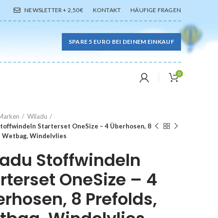
NEWSLETTER + 2,50€
KONTAKT
HÄUFIGE FRAGEN
SPARE 5 EURO BEI DEINEM EINKAUF
0
Marken
Wiladu
toffwindeln Starterset OneSize – 4 Überhosen, 8
, Wetbag, Windelvlies
adu Stoffwindeln
rterset OneSize – 4
rhosen, 8 Prefolds,