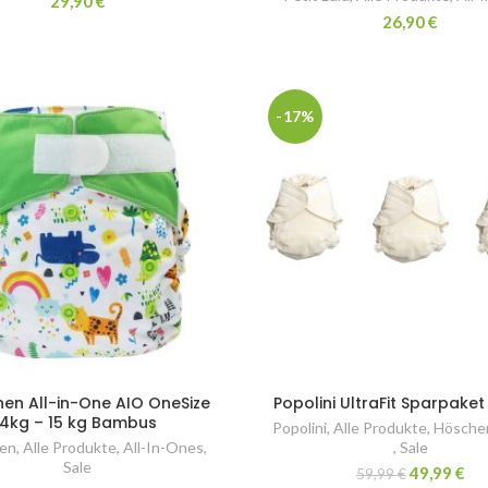
29,90
€
26,90
€
-17%
en All-in-One AIO OneSize
Popolini UltraFit Sparpaket
4kg – 15 kg Bambus
Popolini
,
Alle Produkte
,
Hösche
en
,
Alle Produkte
,
All-In-Ones
,
,
Sale
Sale
49,99
€
59,99
€