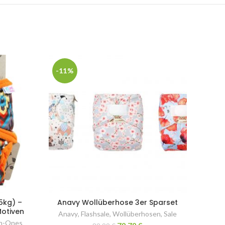
-11%
15kg) –
Anavy Wollüberhose 3er Sparset
Motiven
Anavy
,
Flashsale
,
Wollüberhosen
,
Sale
In-Ones