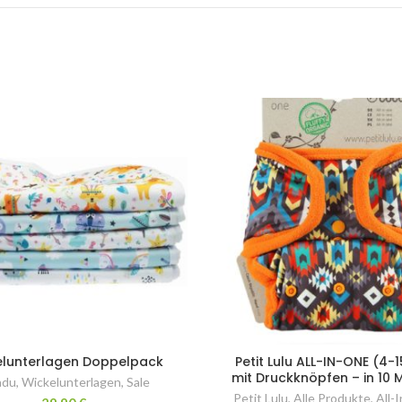
elunterlagen Doppelpack
Petit Lulu ALL-IN-ONE (4-
mit Druckknöpfen – in 10 
adu
,
Wickelunterlagen
,
Sale
Petit Lulu
,
Alle Produkte
,
All-