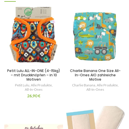
Petit Lulu ALL-IN-ONE (4-15kg)
Charlie Banana One Size All-
– mit Druckknöpfen – in 10
In-Ones AIO zahlreiche
Motiven
Motive
Petit Lulu
,
Alle Produkte
,
Charlie Banana
,
Alle Produkte
,
All-In-Ones
All-In-Ones
26,90
€