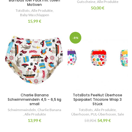
Bambus 10er Pack mit tollen
Gutscheine
,
Alle Produkte
Motiven
50,00
€
TotsBots
,
Alle Produkte
,
Baby Waschlappen
15,99
€
-8%
Charlie Banana
TotsBots PeeNut Überhose
Schwimmwindeln 4,5 – 6,5 kg
Sparpaket Tricolore Wrap 3
small
Stück
Schwimmwindeln
,
Charlie Banana
TotsBots
,
Alle Produkte
,
,
Alle Produkte
Überhosen
,
PUL-Überhosen
,
Sale
13,99
€
54,99
€
59,90
€