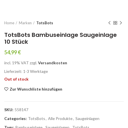
Home
Marken
TotsBots
TotsBots Bambuseinlage Saugeinlage
10 Stück
54,99
€
incl. 19% VAT
zzgl.
Versandkosten
Lieferzeit: 1-3 Werk­ta­ge
Out of stock
Zur Wunschliste hinzufügen
SKU:
558147
Categories:
TotsBots
,
Alle Produkte
,
Saugeinlagen
Tags:
Bambuseinlage
,
Saugeinlagen
,
TotsBots