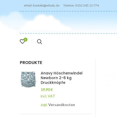
eMail: kontakt@wiladu.de Telefon: 0152 245 11 774
0
PRODUKTE
Anavy Höschenwindel
Newborn 2-6 kg
Druckknöpfe
19,90
€
incl. VAT
zzgl.
Versandkosten