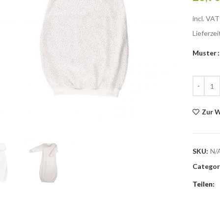
incl. VAT
Lieferze
Muster
Popolini 
Zur W
SKU:
N/
Categor
Teilen