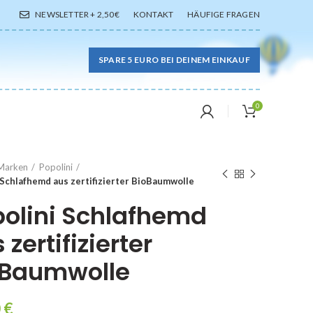
NEWSLETTER + 2,50€
KONTAKT
HÄUFIGE FRAGEN
SPARE 5 EURO BEI DEINEM EINKAUF
0
Marken
Popolini
 Schlafhemd aus zertifizierter BioBaumwolle
olini Schlafhemd
 zertifizierter
oBaumwolle
0
€