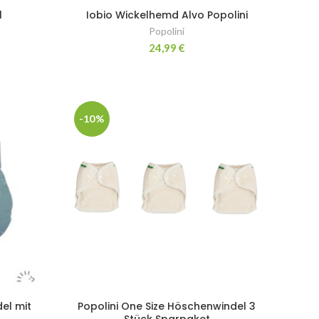
l
Iobio Wickelhemd Alvo Popolini
Popolini
24,99
€
-10%
del mit
Popolini One Size Höschenwindel 3
Stück Sparpaket