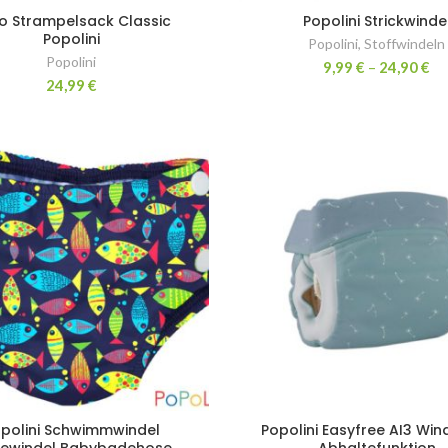
io Strampelsack Classic
Popolini Strickwinde
Popolini
Popolini
,
Stoffwindeln
Popolini
9,99
€
–
24,90
€
24,99
€
polini Schwimmwindel
Popolini Easyfree AI3 Win
ewindel Babybadehose
Abhaltefunktion