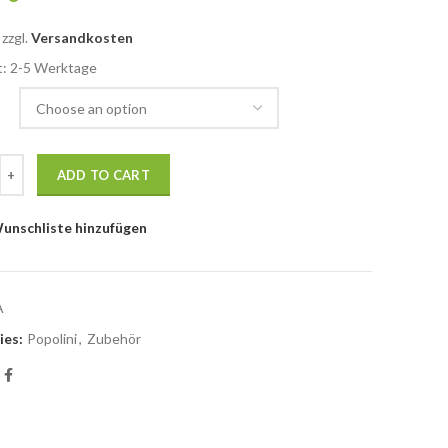
zzgl.
Versandkosten
it: 2-5 Werktage
Schlafhemd aus zertifizierter BioBaumwolle quantity
ADD TO CART
unschliste hinzufügen
A
ies:
Popolini
,
Zubehör