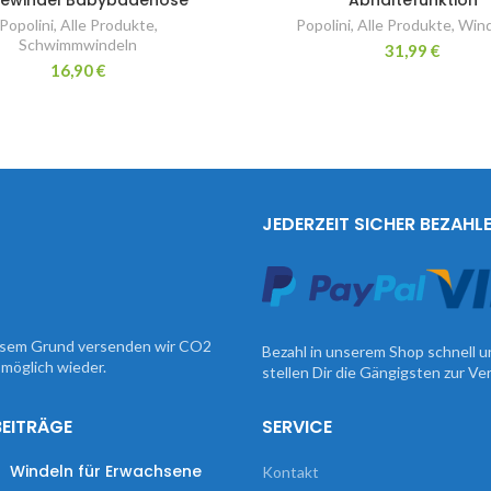
Popolini
,
Alle Produkte
,
Popolini
,
Alle Produkte
,
Wind
Schwimmwindeln
31,99
€
16,90
€
JEDERZEIT SICHER BEZAHL
iesem Grund versenden wir CO2
Bezahl in unserem Shop schnell u
möglich wieder.
stellen Dir die Gängigsten zur V
BEITRÄGE
SERVICE
Windeln für Erwachsene
Kontakt