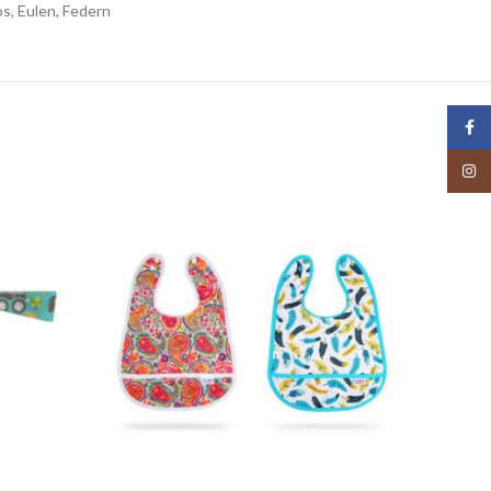
s, Eulen, Federn
Face
Insta