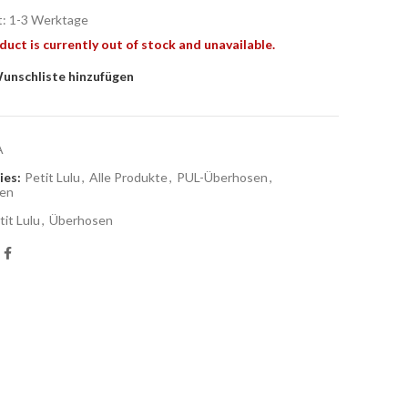
t: 1-3 Werk­ta­ge
duct is currently out of stock and unavailable.
unschliste hinzufügen
A
ies:
Petit Lulu
,
Alle Produkte
,
PUL-Überhosen
,
en
tit Lulu
,
Überhosen