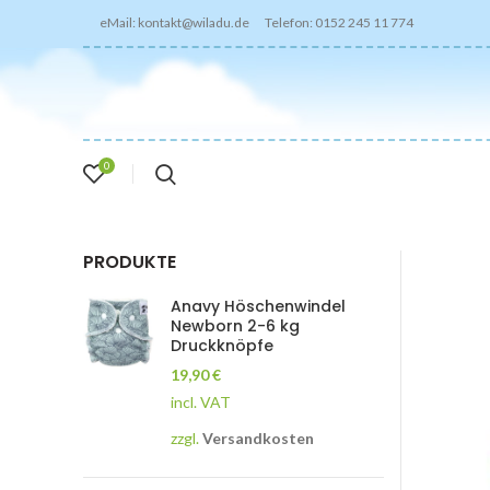
eMail: kontakt@wiladu.de Telefon: 0152 245 11 774
0
PRODUKTE
Anavy Höschenwindel
Newborn 2-6 kg
Druckknöpfe
19,90
€
incl. VAT
zzgl.
Versandkosten