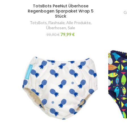
TotsBots PeeNut Überhose
Regenbogen Sparpaket Wrap 5
G
Stück
TotsBots
,
Flashsale
,
Alle Produkte
,
Überhosen
,
Sale
79,99
€
99,90
€