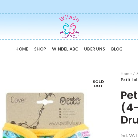
HOME
SHOP
WINDEL ABC
ÜBER UNS
BLOG
Home
Petit Lu
SOLD
OUT
Pet
(4-
Dr
incl. VAT