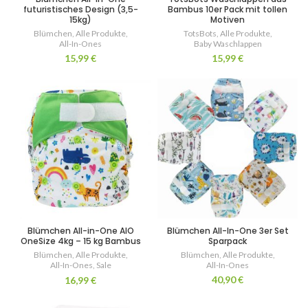
futuristisches Design (3,5-
Bambus 10er Pack mit tollen
15kg)
Motiven
Blümchen
,
Alle Produkte
,
TotsBots
,
Alle Produkte
,
All-In-Ones
Baby Waschlappen
15,99
€
15,99
€
Blümchen All-in-One AIO
Blümchen All-In-One 3er Set
OneSize 4kg – 15 kg Bambus
Sparpack
Blümchen
,
Alle Produkte
,
Blümchen
,
Alle Produkte
,
All-In-Ones
,
Sale
All-In-Ones
40,90
€
16,99
€