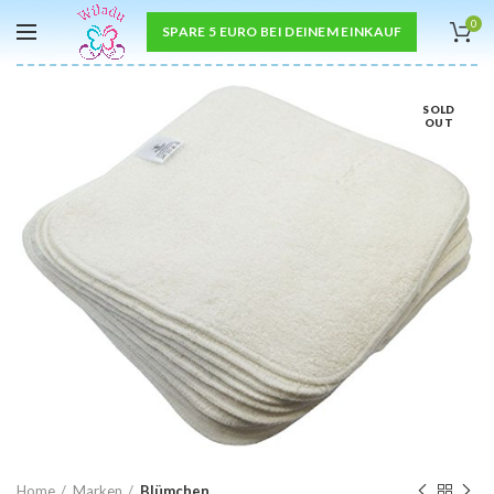
0
SPARE 5 EURO BEI DEINEM EINKAUF
SOLD
OUT
Home
Marken
Blümchen