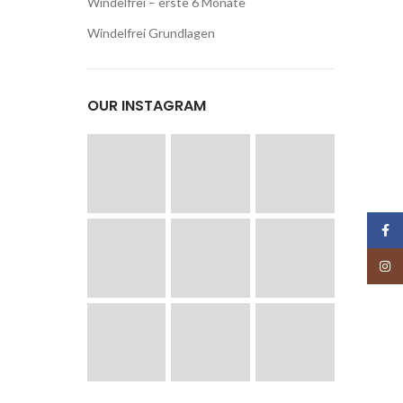
Windelfrei – erste 6 Monate
Windelfrei Grundlagen
OUR INSTAGRAM
Face
Insta