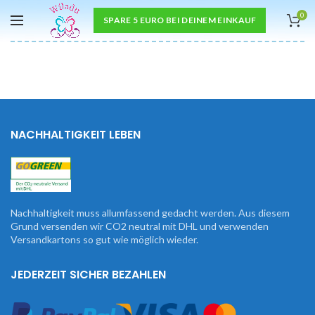
0
SPARE 5 EURO BEI DEINEM EINKAUF
NACHHALTIGKEIT LEBEN
Nachhaltigkeit muss allumfassend gedacht werden. Aus diesem
Grund versenden wir CO2 neutral mit DHL und verwenden
Versandkartons so gut wie möglich wieder.
JEDERZEIT SICHER BEZAHLEN